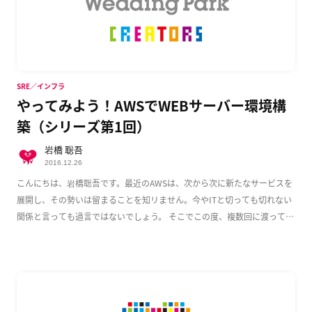
SRE／インフラ
やってみよう！AWSでWEBサーバー環境構
築（シリーズ第1回）
岩橋 聡吾
2016.12.26
こんにちは、岩橋聡吾です。最近のAWSは、次から次に新たなサービスを
展開し、その勢いは留まることを知リません。今やITと切っても切れない
関係と言っても過言ではないでしょう。 そこでこの度、複数回に渡って
AWS上でのWeb […]