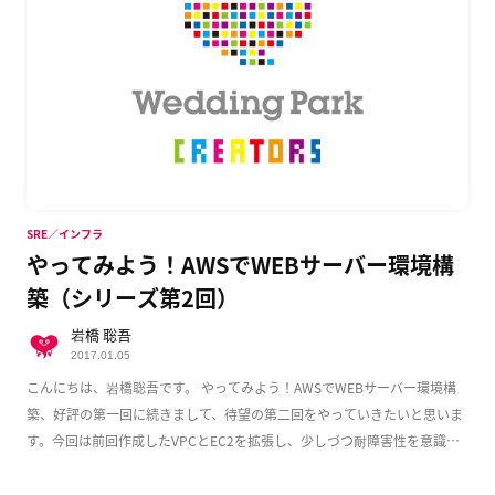
SRE／インフラ
やってみよう！AWSでWEBサーバー環境構
築（シリーズ第2回）
岩橋 聡吾
2017.01.05
こんにちは、岩橋聡吾です。 やってみよう！AWSでWEBサーバー環境構
築、好評の第一回に続きまして、待望の第二回をやっていきたいと思いま
す。今回は前回作成したVPCとEC2を拡張し、少しづつ耐障害性を意識し
た実用的な構成 […]