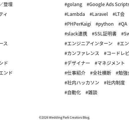
／登壇
golang
Google Ads Script
ティ
Lambda
Laravel
LT会
PHPerKaigi
python
QA
slack連携
SSL証明書
Sw
ース
エンジニアインターン
エン
カンファレンス
コードレ
ンド
デザイナー
マネジメント
エンド
仕事紹介
全社横断
勉強
社内ハッカソン
社内制度
自動化
雑談
©2026 Wedding Park Creators Blog.