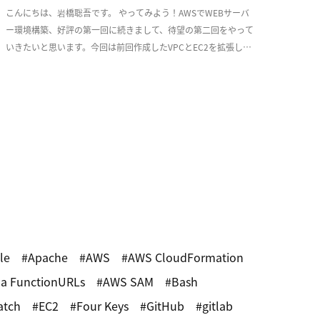
こんにちは、岩橋聡吾です。 やってみよう！AWSでWEBサーバ
ー環境構築、好評の第一回に続きまして、待望の第二回をやって
いきたいと思います。今回は前回作成したVPCとEC2を拡張し、
少しづつ耐障害性を意識した実用的な構成 […]
le
Apache
AWS
AWS CloudFormation
a FunctionURLs
AWS SAM
Bash
atch
EC2
Four Keys
GitHub
gitlab