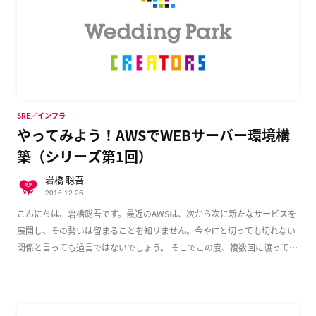
SRE／インフラ
やってみよう！AWSでWEBサーバー環境構
築（シリーズ第1回）
岩橋 聡吾
2016.12.26
こんにちは、岩橋聡吾です。最近のAWSは、次から次に新たなサービスを
展開し、その勢いは留まることを知リません。今やITと切っても切れない
関係と言っても過言ではないでしょう。 そこでこの度、複数回に渡って
AWS上でのWeb […]