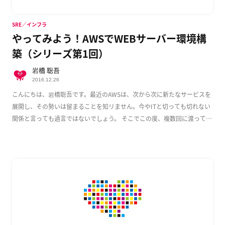
SRE／インフラ
やってみよう！AWSでWEBサーバー環境構
築（シリーズ第1回）
岩橋 聡吾
2016.12.26
こんにちは、岩橋聡吾です。最近のAWSは、次から次に新たなサービスを
展開し、その勢いは留まることを知リません。今やITと切っても切れない
関係と言っても過言ではないでしょう。 そこでこの度、複数回に渡って
AWS上でのWeb […]