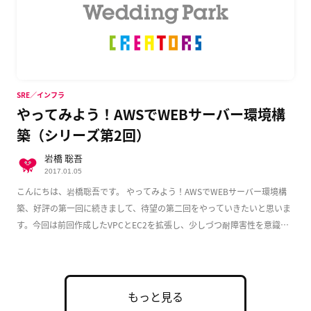
SRE／インフラ
やってみよう！AWSでWEBサーバー環境構
築（シリーズ第2回）
岩橋 聡吾
2017.01.05
こんにちは、岩橋聡吾です。 やってみよう！AWSでWEBサーバー環境構
築、好評の第一回に続きまして、待望の第二回をやっていきたいと思いま
す。今回は前回作成したVPCとEC2を拡張し、少しづつ耐障害性を意識し
た実用的な構成 […]
もっと見る