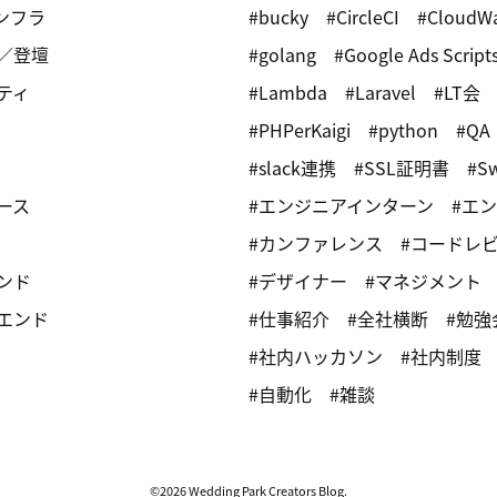
インフラ
bucky
CircleCI
CloudW
／登壇
golang
Google Ads Script
ティ
Lambda
Laravel
LT会
PHPerKaigi
python
QA
slack連携
SSL証明書
Sw
ース
エンジニアインターン
エン
カンファレンス
コードレ
ンド
デザイナー
マネジメント
エンド
仕事紹介
全社横断
勉強
社内ハッカソン
社内制度
自動化
雑談
©2026 Wedding Park Creators Blog.