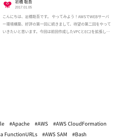
岩橋 聡吾
2017.01.05
こんにちは、岩橋聡吾です。 やってみよう！AWSでWEBサーバ
ー環境構築、好評の第一回に続きまして、待望の第二回をやって
いきたいと思います。今回は前回作成したVPCとEC2を拡張し、
少しづつ耐障害性を意識した実用的な構成 […]
le
Apache
AWS
AWS CloudFormation
a FunctionURLs
AWS SAM
Bash