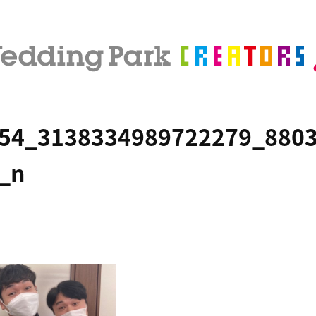
54_3138334989722279_880
_n