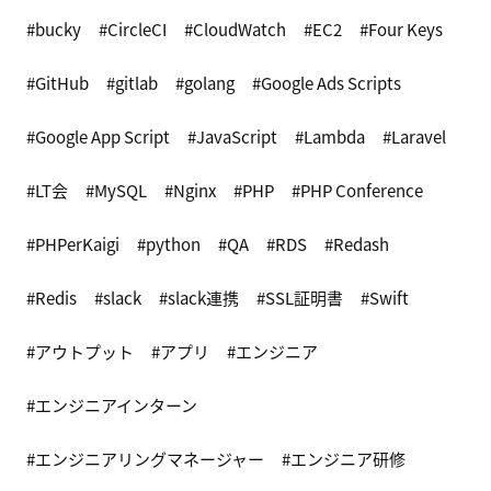
bucky
CircleCI
CloudWatch
EC2
Four Keys
GitHub
gitlab
golang
Google Ads Scripts
Google App Script
JavaScript
Lambda
Laravel
LT会
MySQL
Nginx
PHP
PHP Conference
PHPerKaigi
python
QA
RDS
Redash
Redis
slack
slack連携
SSL証明書
Swift
アウトプット
アプリ
エンジニア
エンジニアインターン
エンジニアリングマネージャー
エンジニア研修