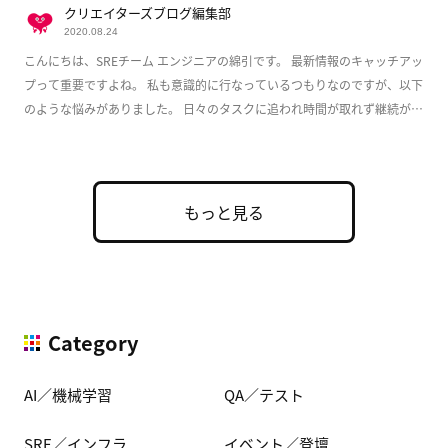
クリエイターズブログ編集部
2020.08.24
こんにちは、SREチーム エンジニアの綿引です。 最新情報のキャッチアッ
プって重要ですよね。 私も意識的に行なっているつもりなのですが、以下
のような悩みがありました。 日々のタスクに追われ時間が取れず継続が難
しい 個人だ […]
もっと見る
Category
AI／機械学習
QA／テスト
SRE／インフラ
イベント／登壇