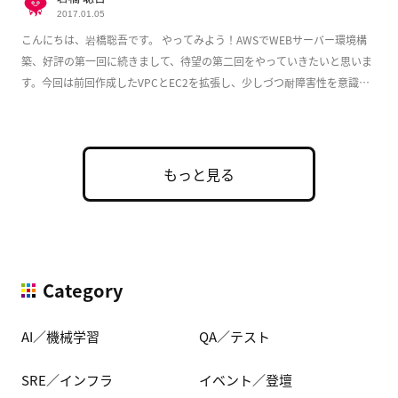
2017.01.05
こんにちは、岩橋聡吾です。 やってみよう！AWSでWEBサーバー環境構
築、好評の第一回に続きまして、待望の第二回をやっていきたいと思いま
す。今回は前回作成したVPCとEC2を拡張し、少しづつ耐障害性を意識し
た実用的な構成 […]
もっと見る
Category
AI／機械学習
QA／テスト
SRE／インフラ
イベント／登壇