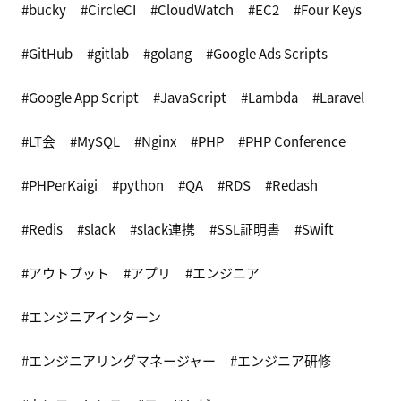
bucky
CircleCI
CloudWatch
EC2
Four Keys
GitHub
gitlab
golang
Google Ads Scripts
Google App Script
JavaScript
Lambda
Laravel
LT会
MySQL
Nginx
PHP
PHP Conference
PHPerKaigi
python
QA
RDS
Redash
Redis
slack
slack連携
SSL証明書
Swift
アウトプット
アプリ
エンジニア
エンジニアインターン
エンジニアリングマネージャー
エンジニア研修