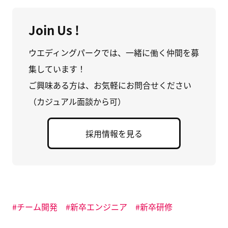
o
て
リ
o
X
ー
k
で
を
で
共
は
Join Us !
共
有
て
有
(
な
す
新
ブ
る
し
ッ
ウエディングパークでは、一緒に働く仲間を募
に
い
ク
は
ウ
マ
集しています！
ク
ィ
ー
リ
ン
ク
ッ
ド
に
ご興味ある方は、お気軽にお問合せください
ク
ウ
追
し
で
加
（カジュアル面談から可）
て
開
(
く
き
新
だ
ま
し
さ
す
い
い
)
ウ
採用情報を見る
(
ィ
新
ン
し
ド
い
ウ
ウ
で
ィ
開
ン
き
ド
ま
ウ
す
で
)
開
チーム開発
新卒エンジニア
新卒研修
き
ま
す