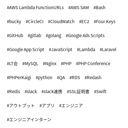
AWS Lambda FunctionURLs
AWS SAM
Bash
bucky
CircleCI
CloudWatch
EC2
Four Keys
GitHub
gitlab
golang
Google Ads Scripts
Google App Script
JavaScript
Lambda
Laravel
LT会
MySQL
Nginx
PHP
PHP Conference
PHPerKaigi
python
QA
RDS
Redash
Redis
slack
slack連携
SSL証明書
Swift
アウトプット
アプリ
エンジニア
エンジニアインターン