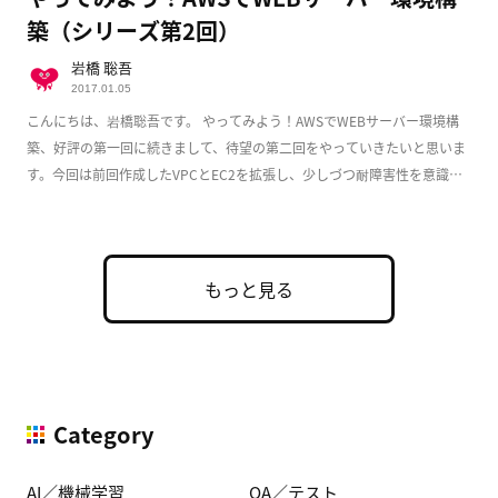
築（シリーズ第2回）
岩橋 聡吾
2017.01.05
こんにちは、岩橋聡吾です。 やってみよう！AWSでWEBサーバー環境構
築、好評の第一回に続きまして、待望の第二回をやっていきたいと思いま
す。今回は前回作成したVPCとEC2を拡張し、少しづつ耐障害性を意識し
た実用的な構成 […]
もっと見る
Category
AI／機械学習
QA／テスト