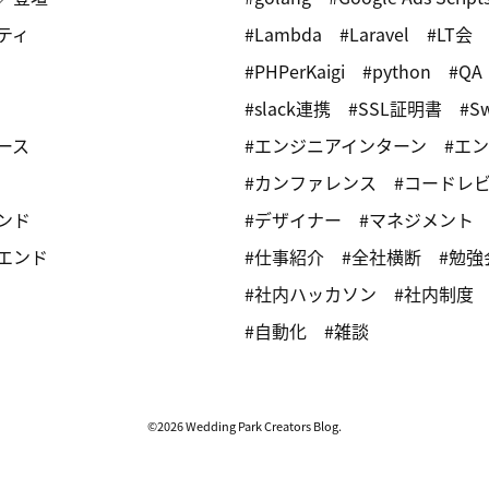
ティ
Lambda
Laravel
LT会
PHPerKaigi
python
QA
slack連携
SSL証明書
Sw
ース
エンジニアインターン
エン
カンファレンス
コードレ
ンド
デザイナー
マネジメント
エンド
仕事紹介
全社横断
勉強
社内ハッカソン
社内制度
自動化
雑談
©2026 Wedding Park Creators Blog.