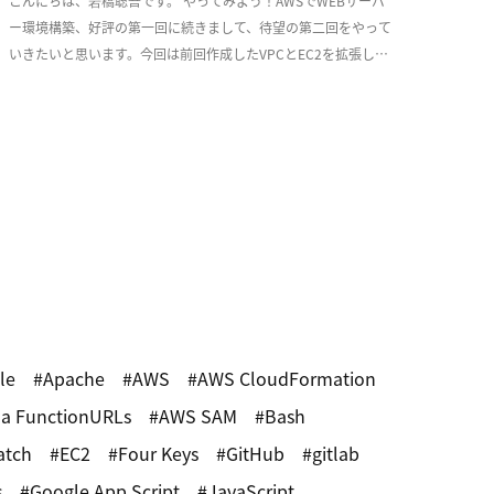
こんにちは、岩橋聡吾です。 やってみよう！AWSでWEBサーバ
ー環境構築、好評の第一回に続きまして、待望の第二回をやって
いきたいと思います。今回は前回作成したVPCとEC2を拡張し、
少しづつ耐障害性を意識した実用的な構成 […]
le
Apache
AWS
AWS CloudFormation
a FunctionURLs
AWS SAM
Bash
atch
EC2
Four Keys
GitHub
gitlab
s
Google App Script
JavaScript