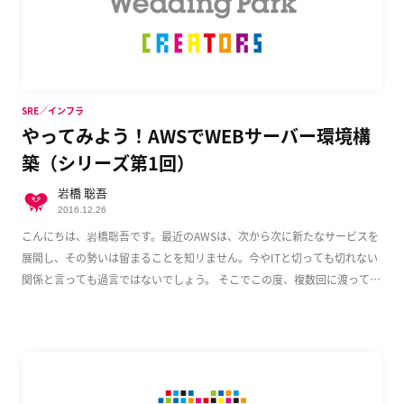
SRE／インフラ
やってみよう！AWSでWEBサーバー環境構
築（シリーズ第1回）
岩橋 聡吾
2016.12.26
こんにちは、岩橋聡吾です。最近のAWSは、次から次に新たなサービスを
展開し、その勢いは留まることを知リません。今やITと切っても切れない
関係と言っても過言ではないでしょう。 そこでこの度、複数回に渡って
AWS上でのWeb […]