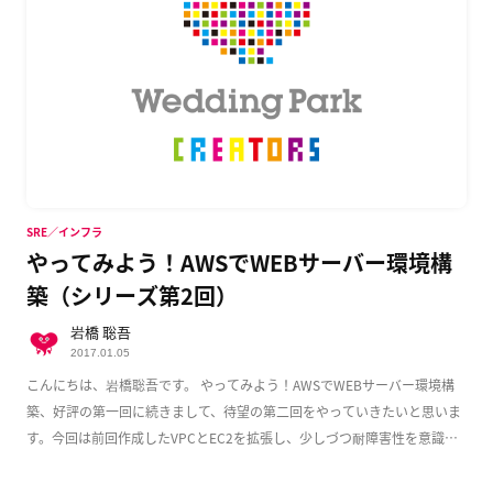
SRE／インフラ
やってみよう！AWSでWEBサーバー環境構
築（シリーズ第2回）
岩橋 聡吾
2017.01.05
こんにちは、岩橋聡吾です。 やってみよう！AWSでWEBサーバー環境構
築、好評の第一回に続きまして、待望の第二回をやっていきたいと思いま
す。今回は前回作成したVPCとEC2を拡張し、少しづつ耐障害性を意識し
た実用的な構成 […]