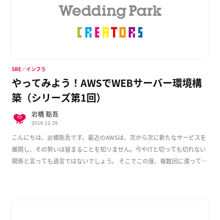
SRE／インフラ
やってみよう！AWSでWEBサーバー環境構
築（シリーズ第1回）
岩橋 聡吾
2016.12.26
こんにちは、岩橋聡吾です。最近のAWSは、次から次に新たなサービスを
展開し、その勢いは留まることを知リません。今やITと切っても切れない
関係と言っても過言ではないでしょう。 そこでこの度、複数回に渡って
AWS上でのWeb […]