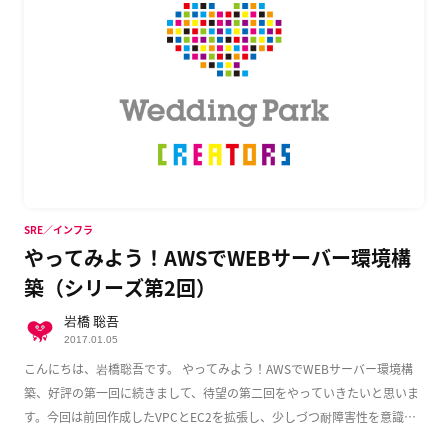
SRE／インフラ
やってみよう！AWSでWEBサーバー環境構
築（シリーズ第2回）
岩橋 聡吾
2017.01.05
こんにちは、岩橋聡吾です。 やってみよう！AWSでWEBサーバー環境構
築、好評の第一回に続きまして、待望の第二回をやっていきたいと思いま
す。今回は前回作成したVPCとEC2を拡張し、少しづつ耐障害性を意識し
た実用的な構成 […]