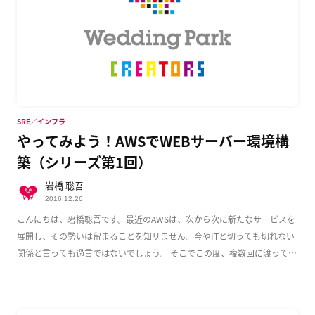
SRE／インフラ
やってみよう！AWSでWEBサーバー環境構
築（シリーズ第1回）
岩橋 聡吾
2016.12.26
こんにちは、岩橋聡吾です。最近のAWSは、次から次に新たなサービスを
展開し、その勢いは留まることを知リません。今やITと切っても切れない
関係と言っても過言ではないでしょう。 そこでこの度、複数回に渡って
AWS上でのWeb […]