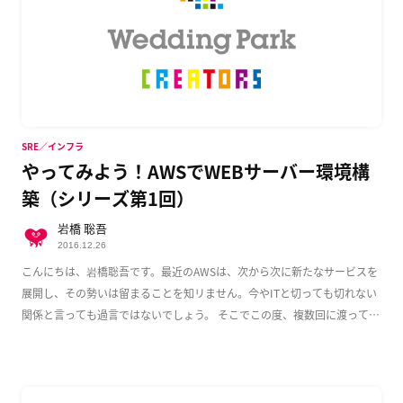
SRE／インフラ
やってみよう！AWSでWEBサーバー環境構
築（シリーズ第1回）
岩橋 聡吾
2016.12.26
こんにちは、岩橋聡吾です。最近のAWSは、次から次に新たなサービスを
展開し、その勢いは留まることを知リません。今やITと切っても切れない
関係と言っても過言ではないでしょう。 そこでこの度、複数回に渡って
AWS上でのWeb […]