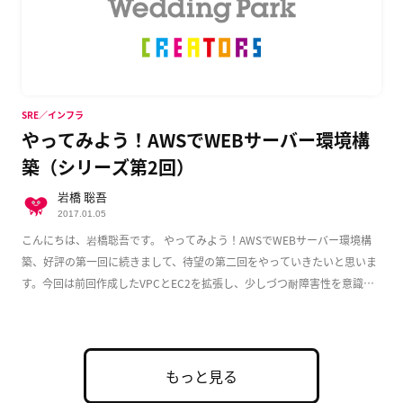
SRE／インフラ
やってみよう！AWSでWEBサーバー環境構
築（シリーズ第2回）
岩橋 聡吾
2017.01.05
こんにちは、岩橋聡吾です。 やってみよう！AWSでWEBサーバー環境構
築、好評の第一回に続きまして、待望の第二回をやっていきたいと思いま
す。今回は前回作成したVPCとEC2を拡張し、少しづつ耐障害性を意識し
た実用的な構成 […]
もっと見る