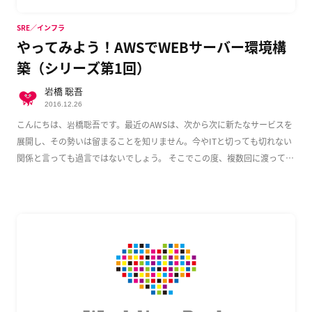
SRE／インフラ
やってみよう！AWSでWEBサーバー環境構
築（シリーズ第1回）
岩橋 聡吾
2016.12.26
こんにちは、岩橋聡吾です。最近のAWSは、次から次に新たなサービスを
展開し、その勢いは留まることを知リません。今やITと切っても切れない
関係と言っても過言ではないでしょう。 そこでこの度、複数回に渡って
AWS上でのWeb […]