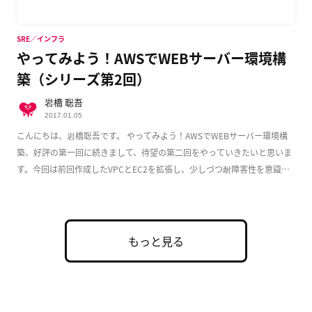
SRE／インフラ
やってみよう！AWSでWEBサーバー環境構
築（シリーズ第2回）
岩橋 聡吾
2017.01.05
こんにちは、岩橋聡吾です。 やってみよう！AWSでWEBサーバー環境構
築、好評の第一回に続きまして、待望の第二回をやっていきたいと思いま
す。今回は前回作成したVPCとEC2を拡張し、少しづつ耐障害性を意識し
た実用的な構成 […]
もっと見る