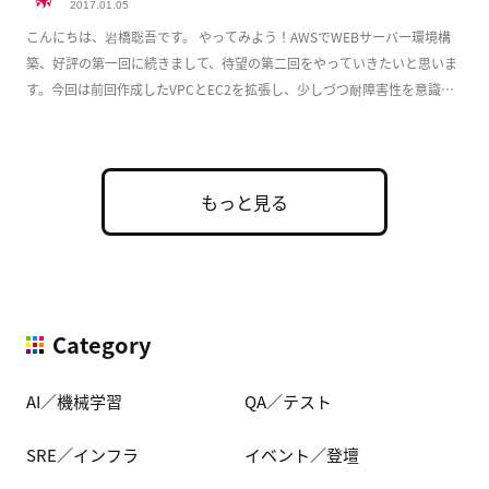
2017.01.05
こんにちは、岩橋聡吾です。 やってみよう！AWSでWEBサーバー環境構
築、好評の第一回に続きまして、待望の第二回をやっていきたいと思いま
す。今回は前回作成したVPCとEC2を拡張し、少しづつ耐障害性を意識し
た実用的な構成 […]
もっと見る
Category
AI／機械学習
QA／テスト
SRE／インフラ
イベント／登壇