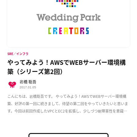
SRE／インフラ
やってみよう！AWSでWEBサーバー環境構
築（シリーズ第2回）
岩橋 聡吾
2017.01.05
こんにちは、岩橋聡吾です。 やってみよう！AWSでWEBサーバー環境構
築、好評の第一回に続きまして、待望の第二回をやっていきたいと思いま
す。今回は前回作成したVPCとEC2を拡張し、少しづつ耐障害性を意識し
た実用的な構成 […]