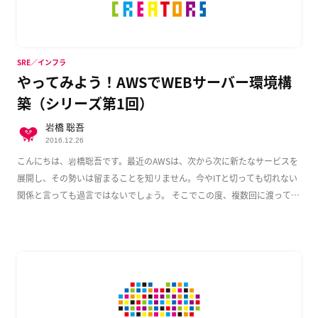
SRE／インフラ
やってみよう！AWSでWEBサーバー環境構
築（シリーズ第1回）
岩橋 聡吾
2016.12.26
こんにちは、岩橋聡吾です。最近のAWSは、次から次に新たなサービスを
展開し、その勢いは留まることを知リません。今やITと切っても切れない
関係と言っても過言ではないでしょう。 そこでこの度、複数回に渡って
AWS上でのWeb […]