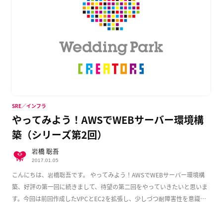
SRE／インフラ
やってみよう！AWSでWEBサーバー環境構
築（シリーズ第2回）
岩橋 聡吾
2017.01.05
こんにちは、岩橋聡吾です。 やってみよう！AWSでWEBサーバー環境構
築、好評の第一回に続きまして、待望の第二回をやっていきたいと思いま
す。今回は前回作成したVPCとEC2を拡張し、少しづつ耐障害性を意識し
た実用的な構成 […]