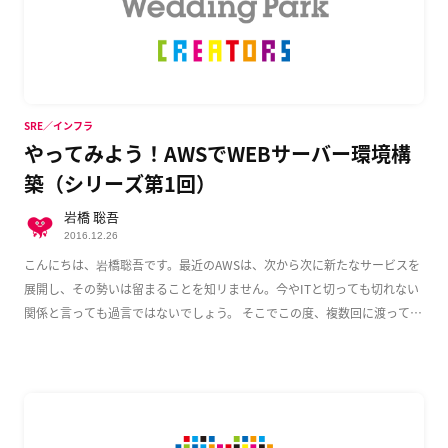
SRE／インフラ
やってみよう！AWSでWEBサーバー環境構
築（シリーズ第1回）
岩橋 聡吾
2016.12.26
こんにちは、岩橋聡吾です。最近のAWSは、次から次に新たなサービスを
展開し、その勢いは留まることを知リません。今やITと切っても切れない
関係と言っても過言ではないでしょう。 そこでこの度、複数回に渡って
AWS上でのWeb […]