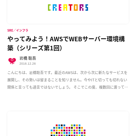
SRE／インフラ
やってみよう！AWSでWEBサーバー環境構
築（シリーズ第1回）
岩橋 聡吾
2016.12.26
こんにちは、岩橋聡吾です。最近のAWSは、次から次に新たなサービスを
展開し、その勢いは留まることを知リません。今やITと切っても切れない
関係と言っても過言ではないでしょう。 そこでこの度、複数回に渡って
AWS上でのWeb […]