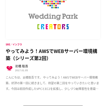
SRE／インフラ
やってみよう！AWSでWEBサーバー環境構
築（シリーズ第2回）
岩橋 聡吾
2017.01.05
こんにちは、岩橋聡吾です。 やってみよう！AWSでWEBサーバー環境構
築、好評の第一回に続きまして、待望の第二回をやっていきたいと思いま
す。今回は前回作成したVPCとEC2を拡張し、少しづつ耐障害性を意識し
た実用的な構成 […]