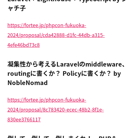
ャチ子
https://fortee.jp/phpcon-fukuoka-
2024/proposal/cda42888-d1fc-44db-a315-
4efe46bd73c8
凝集性から考えるLaravelのmiddleware、
routingに書くか？ Policyに書くか？ by
NobleNomad
https://fortee.jp/phpcon-fukuoka-
2024/proposal/8c783420-ecec-48b2-8f1e-
830ee3766117