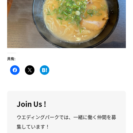
共有:
F
ク
こ
a
リ
の
c
ッ
エ
e
ク
ン
b
し
ト
o
て
リ
o
X
ー
k
で
を
で
共
は
Join Us !
共
有
て
有
(
な
す
新
ブ
る
し
ッ
ウエディングパークでは、一緒に働く仲間を募
に
い
ク
は
ウ
マ
集しています！
ク
ィ
ー
リ
ン
ク