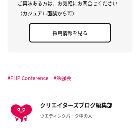
ッ
ド
に
ご興味ある方は、お気軽にお問合せください
ク
ウ
追
し
で
加
（カジュアル面談から可）
て
開
(
く
き
新
だ
ま
し
さ
す
い
い
)
ウ
採用情報を見る
(
ィ
新
ン
し
ド
い
ウ
ウ
で
ィ
開
ン
き
ド
ま
ウ
す
で
)
開
PHP Conference
勉強会
き
ま
す
)
クリエイターズブログ編集部
ウエディングパーク中の人