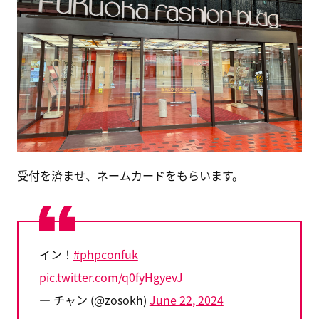
受付を済ませ、ネームカードをもらいます。
イン！
#phpconfuk
pic.twitter.com/q0fyHgyevJ
— チャン (@zosokh)
June 22, 2024