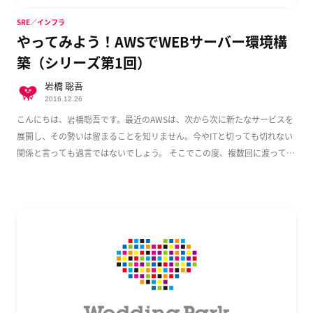
SRE／インフラ
やってみよう！AWSでWEBサーバー環境構
築（シリーズ第1回）
岩橋 聡吾
2016.12.26
こんにちは、岩橋聡吾です。最近のAWSは、次から次に新たなサービスを
展開し、その勢いは留まることを知リません。今やITと切っても切れない
関係と言っても過言ではないでしょう。 そこでこの度、複数回に渡って
AWS上でのWeb […]