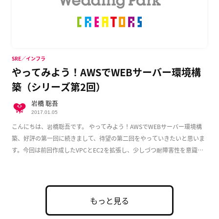
SRE／インフラ
やってみよう！AWSでWEBサーバー環境構
築（シリーズ第2回）
岩橋 聡吾
2017.01.05
こんにちは、岩橋聡吾です。 やってみよう！AWSでWEBサーバー環境構
築、好評の第一回に続きまして、待望の第二回をやっていきたいと思いま
す。今回は前回作成したVPCとEC2を拡張し、少しづつ耐障害性を意識し
た実用的な構成 […]
もっと見る