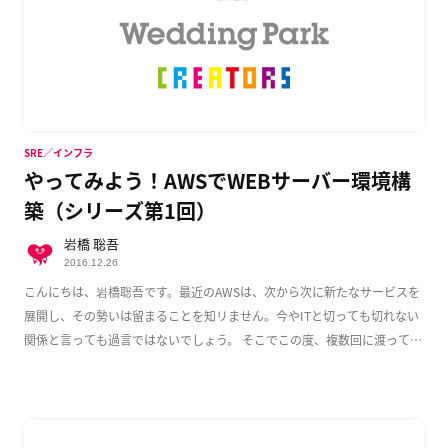
SRE／インフラ
やってみよう！AWSでWEBサーバー環境構
築（シリーズ第1回）
岩橋 聡吾
2016.12.26
こんにちは、岩橋聡吾です。最近のAWSは、次から次に新たなサービスを
展開し、その勢いは留まることを知リません。今やITと切っても切れない
関係と言っても過言ではないでしょう。 そこでこの度、複数回に渡って
AWS上でのWeb […]