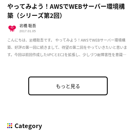
やってみよう！AWSでWEBサーバー環境構
築（シリーズ第2回）
岩橋 聡吾
2017.01.05
こんにちは、岩橋聡吾です。 やってみよう！AWSでWEBサーバー環境構
築、好評の第一回に続きまして、待望の第二回をやっていきたいと思いま
す。今回は前回作成したVPCとEC2を拡張し、少しづつ耐障害性を意識し
た実用的な構成 […]
もっと見る
Category