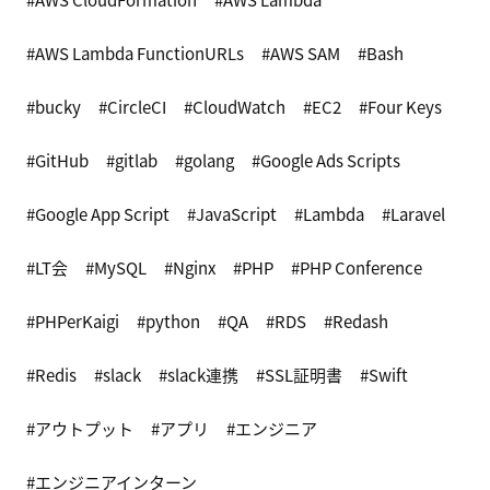
AWS Lambda FunctionURLs
AWS SAM
Bash
bucky
CircleCI
CloudWatch
EC2
Four Keys
GitHub
gitlab
golang
Google Ads Scripts
Google App Script
JavaScript
Lambda
Laravel
LT会
MySQL
Nginx
PHP
PHP Conference
PHPerKaigi
python
QA
RDS
Redash
Redis
slack
slack連携
SSL証明書
Swift
アウトプット
アプリ
エンジニア
エンジニアインターン