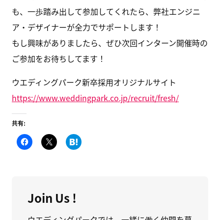
も、一歩踏み出して参加してくれたら、弊社エンジニ
ア・デザイナーが全力でサポートします！
もし興味がありましたら、ぜひ次回インターン開催時の
ご参加をお待ちしてます！
ウエディングパーク新卒採用オリジナルサイト
https://www.weddingpark.co.jp/recruit/fresh/
共有:
F
ク
こ
a
リ
の
c
ッ
エ
e
ク
ン
b
し
ト
o
て
リ
o
X
ー
k
で
を
で
共
は
Join Us !
共
有
て
有
(
な
す
新
ブ
る
し
ッ
ウエディングパークでは、一緒に働く仲間を募