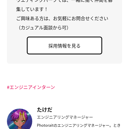
に
い
ク
は
ウ
マ
集しています！
ク
ィ
ー
リ
ン
ク
ッ
ド
に
ご興味ある方は、お気軽にお問合せください
ク
ウ
追
し
で
加
（カジュアル面談から可）
て
開
(
く
き
新
だ
ま
し
さ
す
い
い
)
ウ
採用情報を見る
(
ィ
新
ン
し
ド
い
ウ
ウ
で
ィ
開
ン
き
ド
ま
ウ
す
で
)
開
エンジニアインターン
き
ま
す
)
たけだ
エンジニアリングマネージャー
Photoraitのエンジニアリングマネージャー。とき