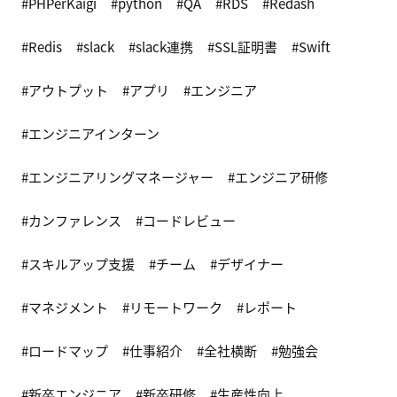
PHPerKaigi
python
QA
RDS
Redash
Redis
slack
slack連携
SSL証明書
Swift
アウトプット
アプリ
エンジニア
エンジニアインターン
エンジニアリングマネージャー
エンジニア研修
カンファレンス
コードレビュー
スキルアップ支援
チーム
デザイナー
マネジメント
リモートワーク
レポート
ロードマップ
仕事紹介
全社横断
勉強会
新卒エンジニア
新卒研修
生産性向上