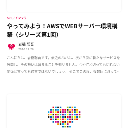
SRE／インフラ
やってみよう！AWSでWEBサーバー環境構
築（シリーズ第1回）
岩橋 聡吾
2016.12.26
こんにちは、岩橋聡吾です。最近のAWSは、次から次に新たなサービスを
展開し、その勢いは留まることを知リません。今やITと切っても切れない
関係と言っても過言ではないでしょう。 そこでこの度、複数回に渡って
AWS上でのWeb […]