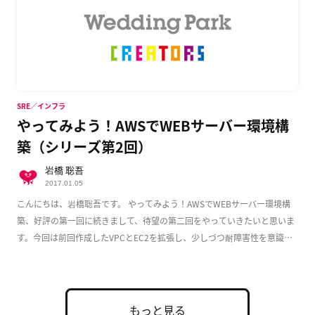
SRE／インフラ
やってみよう！AWSでWEBサーバー環境構
築（シリーズ第2回）
岩橋 聡吾
2017.01.05
こんにちは、岩橋聡吾です。 やってみよう！AWSでWEBサーバー環境構
築、好評の第一回に続きまして、待望の第二回をやっていきたいと思いま
す。今回は前回作成したVPCとEC2を拡張し、少しづつ耐障害性を意識し
た実用的な構成 […]
もっと見る