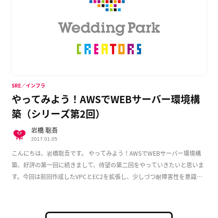
SRE／インフラ
やってみよう！AWSでWEBサーバー環境構
築（シリーズ第2回）
岩橋 聡吾
2017.01.05
こんにちは、岩橋聡吾です。 やってみよう！AWSでWEBサーバー環境構
築、好評の第一回に続きまして、待望の第二回をやっていきたいと思いま
す。今回は前回作成したVPCとEC2を拡張し、少しづつ耐障害性を意識し
た実用的な構成 […]