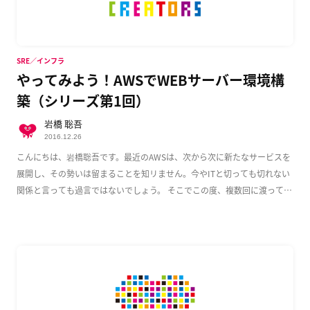
SRE／インフラ
やってみよう！AWSでWEBサーバー環境構
築（シリーズ第1回）
岩橋 聡吾
2016.12.26
こんにちは、岩橋聡吾です。最近のAWSは、次から次に新たなサービスを
展開し、その勢いは留まることを知リません。今やITと切っても切れない
関係と言っても過言ではないでしょう。 そこでこの度、複数回に渡って
AWS上でのWeb […]