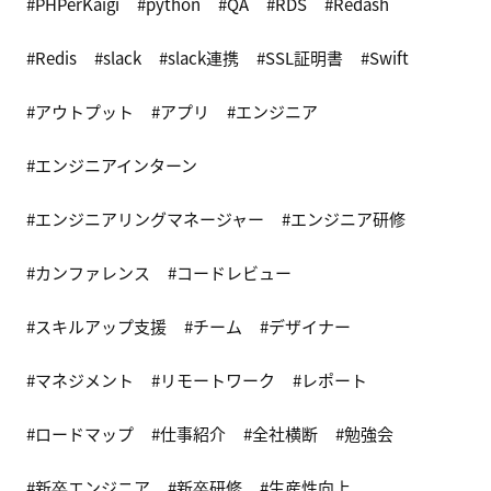
PHPerKaigi
python
QA
RDS
Redash
Redis
slack
slack連携
SSL証明書
Swift
アウトプット
アプリ
エンジニア
エンジニアインターン
エンジニアリングマネージャー
エンジニア研修
カンファレンス
コードレビュー
スキルアップ支援
チーム
デザイナー
マネジメント
リモートワーク
レポート
ロードマップ
仕事紹介
全社横断
勉強会
新卒エンジニア
新卒研修
生産性向上