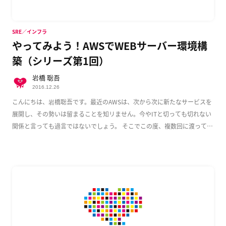
SRE／インフラ
やってみよう！AWSでWEBサーバー環境構
築（シリーズ第1回）
岩橋 聡吾
2016.12.26
こんにちは、岩橋聡吾です。最近のAWSは、次から次に新たなサービスを
展開し、その勢いは留まることを知リません。今やITと切っても切れない
関係と言っても過言ではないでしょう。 そこでこの度、複数回に渡って
AWS上でのWeb […]