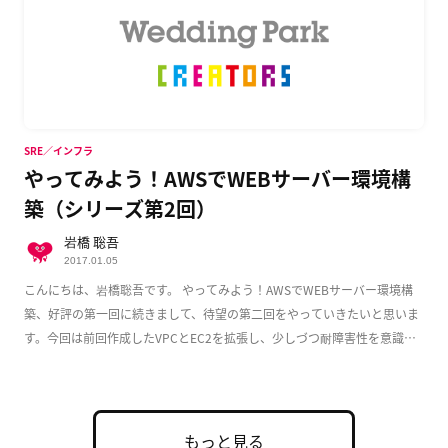
SRE／インフラ
やってみよう！AWSでWEBサーバー環境構
築（シリーズ第2回）
岩橋 聡吾
2017.01.05
こんにちは、岩橋聡吾です。 やってみよう！AWSでWEBサーバー環境構
築、好評の第一回に続きまして、待望の第二回をやっていきたいと思いま
す。今回は前回作成したVPCとEC2を拡張し、少しづつ耐障害性を意識し
た実用的な構成 […]
もっと見る