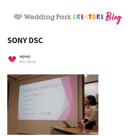
SONY DSC
wpwp
2017.08.30