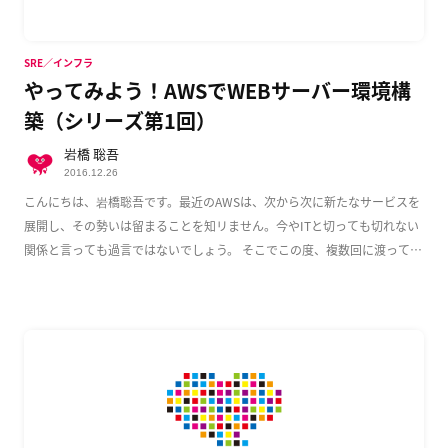
SRE／インフラ
やってみよう！AWSでWEBサーバー環境構
築（シリーズ第1回）
岩橋 聡吾
2016.12.26
こんにちは、岩橋聡吾です。最近のAWSは、次から次に新たなサービスを
展開し、その勢いは留まることを知リません。今やITと切っても切れない
関係と言っても過言ではないでしょう。 そこでこの度、複数回に渡って
AWS上でのWeb […]