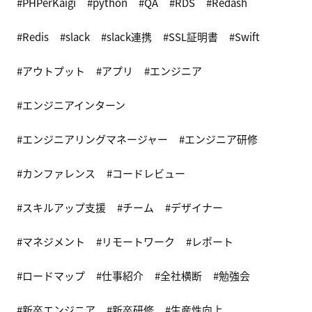
PHPerKaigi
python
QA
RDS
Redash
Redis
slack
slack連携
SSL証明書
Swift
アウトプット
アプリ
エンジニア
エンジニアインターン
エンジニアリングマネージャー
エンジニア研修
カンファレンス
コードレビュー
スキルアップ支援
チーム
デザイナー
マネジメント
リモートワーク
レポート
ロードマップ
仕事紹介
全社横断
勉強会
新卒エンジニア
新卒研修
生産性向上