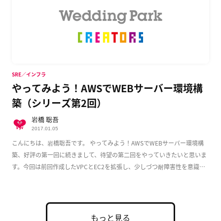
SRE／インフラ
やってみよう！AWSでWEBサーバー環境構
築（シリーズ第2回）
岩橋 聡吾
2017.01.05
こんにちは、岩橋聡吾です。 やってみよう！AWSでWEBサーバー環境構
築、好評の第一回に続きまして、待望の第二回をやっていきたいと思いま
す。今回は前回作成したVPCとEC2を拡張し、少しづつ耐障害性を意識し
た実用的な構成 […]
もっと見る