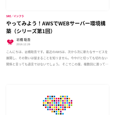
SRE／インフラ
やってみよう！AWSでWEBサーバー環境構
築（シリーズ第1回）
岩橋 聡吾
2016.12.26
こんにちは、岩橋聡吾です。最近のAWSは、次から次に新たなサービスを
展開し、その勢いは留まることを知リません。今やITと切っても切れない
関係と言っても過言ではないでしょう。 そこでこの度、複数回に渡って
AWS上でのWeb […]