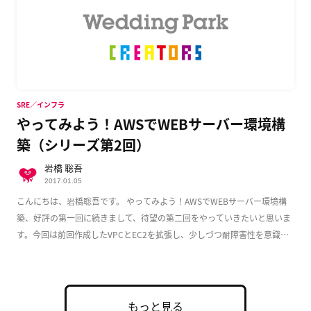
SRE／インフラ
やってみよう！AWSでWEBサーバー環境構
築（シリーズ第2回）
岩橋 聡吾
2017.01.05
こんにちは、岩橋聡吾です。 やってみよう！AWSでWEBサーバー環境構
築、好評の第一回に続きまして、待望の第二回をやっていきたいと思いま
す。今回は前回作成したVPCとEC2を拡張し、少しづつ耐障害性を意識し
た実用的な構成 […]
もっと見る