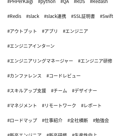
PHPerKaigi
python
QA
RDS
Redash
Redis
slack
slack連携
SSL証明書
Swift
アウトプット
アプリ
エンジニア
エンジニアインターン
エンジニアリングマネージャー
エンジニア研修
カンファレンス
コードレビュー
スキルアップ支援
チーム
デザイナー
マネジメント
リモートワーク
レポート
ロードマップ
仕事紹介
全社横断
勉強会
新卒エンジニア
新卒研修
生産性向上