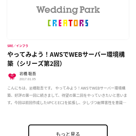
SRE／インフラ
やってみよう！AWSでWEBサーバー環境構
築（シリーズ第2回）
岩橋 聡吾
2017.01.05
こんにちは、岩橋聡吾です。 やってみよう！AWSでWEBサーバー環境構
築、好評の第一回に続きまして、待望の第二回をやっていきたいと思いま
す。今回は前回作成したVPCとEC2を拡張し、少しづつ耐障害性を意識し
た実用的な構成 […]
もっと見る