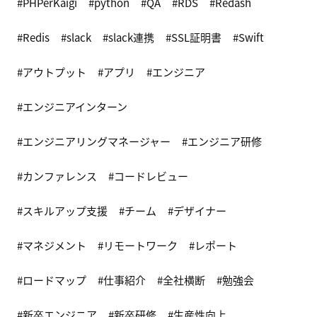
PHPerKaigi
python
QA
RDS
Redash
Redis
slack
slack連携
SSL証明書
Swift
アウトプット
アプリ
エンジニア
エンジニアインターン
エンジニアリングマネージャー
エンジニア研修
カンファレンス
コードレビュー
スキルアップ支援
チーム
デザイナー
マネジメント
リモートワーク
レポート
ロードマップ
仕事紹介
全社横断
勉強会
新卒エンジニア
新卒研修
生産性向上