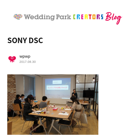
SONY DSC
wpwp
2017.08.30