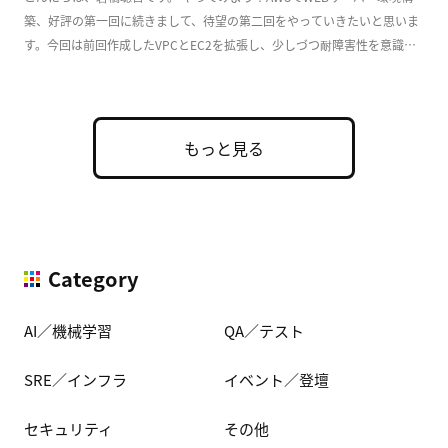
築、好評の第一回に続きまして、待望の第二回をやっていきたいと思いま
す。今回は前回作成したVPCとEC2を拡張し、少しづつ耐障害性を意識し
た実用的な構成 […]
もっと見る
Category
AI／機械学習
QA／テスト
SRE／インフラ
イベント／登壇
セキュリティ
その他