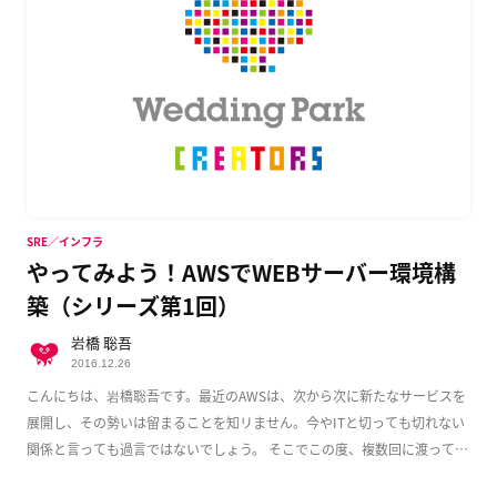
SRE／インフラ
やってみよう！AWSでWEBサーバー環境構
築（シリーズ第1回）
岩橋 聡吾
2016.12.26
こんにちは、岩橋聡吾です。最近のAWSは、次から次に新たなサービスを
展開し、その勢いは留まることを知リません。今やITと切っても切れない
関係と言っても過言ではないでしょう。 そこでこの度、複数回に渡って
AWS上でのWeb […]