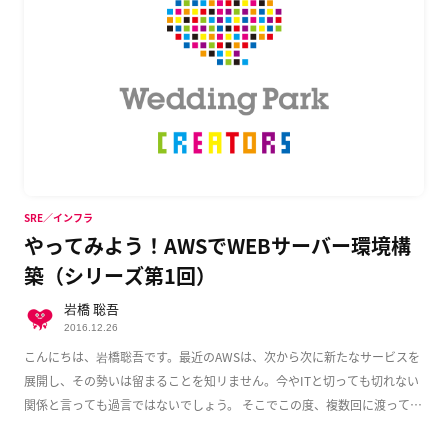
SRE／インフラ
やってみよう！AWSでWEBサーバー環境構
築（シリーズ第1回）
岩橋 聡吾
2016.12.26
こんにちは、岩橋聡吾です。最近のAWSは、次から次に新たなサービスを
展開し、その勢いは留まることを知リません。今やITと切っても切れない
関係と言っても過言ではないでしょう。 そこでこの度、複数回に渡って
AWS上でのWeb […]