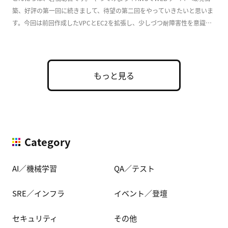
築、好評の第一回に続きまして、待望の第二回をやっていきたいと思いま
す。今回は前回作成したVPCとEC2を拡張し、少しづつ耐障害性を意識し
た実用的な構成 […]
もっと見る
Category
AI／機械学習
QA／テスト
SRE／インフラ
イベント／登壇
セキュリティ
その他