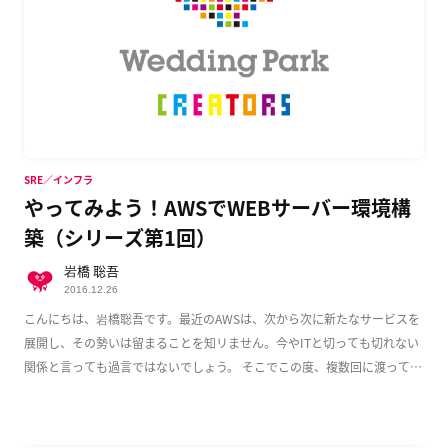
SRE／インフラ
やってみよう！AWSでWEBサーバー環境構
築（シリーズ第1回）
岩橋 聡吾
2016.12.26
こんにちは、岩橋聡吾です。最近のAWSは、次から次に新たなサービスを
展開し、その勢いは留まることを知リません。今やITと切っても切れない
関係と言っても過言ではないでしょう。 そこでこの度、複数回に渡って
AWS上でのWeb […]