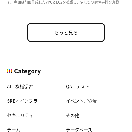
す。今回は前回作成したVPCとEC2を拡張し、少しづつ耐障害性を意識し
た実用的な構成 […]
もっと見る
Category
AI／機械学習
QA／テスト
SRE／インフラ
イベント／登壇
セキュリティ
その他
チーム
データベース