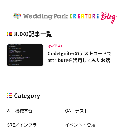
8.0の記事一覧
QA／テスト
CodeIgniterのテストコードで
attributeを活用してみたお話
Category
AI／機械学習
QA／テスト
SRE／インフラ
イベント／登壇