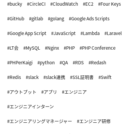
bucky
CircleCI
CloudWatch
EC2
Four Keys
GitHub
gitlab
golang
Google Ads Scripts
Google App Script
JavaScript
Lambda
Laravel
LT会
MySQL
Nginx
PHP
PHP Conference
PHPerKaigi
python
QA
RDS
Redash
Redis
slack
slack連携
SSL証明書
Swift
アウトプット
アプリ
エンジニア
エンジニアインターン
エンジニアリングマネージャー
エンジニア研修