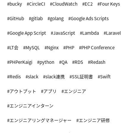
bucky
CircleCI
CloudWatch
EC2
Four Keys
GitHub
gitlab
golang
Google Ads Scripts
Google App Script
JavaScript
Lambda
Laravel
LT会
MySQL
Nginx
PHP
PHP Conference
PHPerKaigi
python
QA
RDS
Redash
Redis
slack
slack連携
SSL証明書
Swift
アウトプット
アプリ
エンジニア
エンジニアインターン
エンジニアリングマネージャー
エンジニア研修