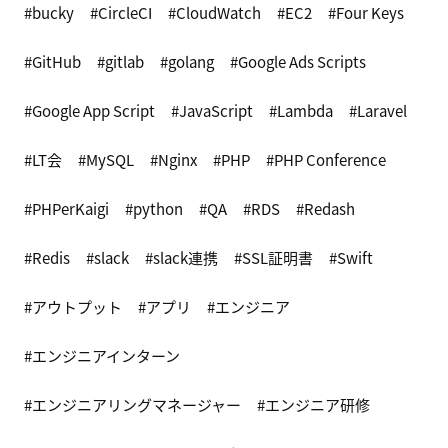
bucky
CircleCI
CloudWatch
EC2
Four Keys
GitHub
gitlab
golang
Google Ads Scripts
Google App Script
JavaScript
Lambda
Laravel
LT会
MySQL
Nginx
PHP
PHP Conference
PHPerKaigi
python
QA
RDS
Redash
Redis
slack
slack連携
SSL証明書
Swift
アウトプット
アプリ
エンジニア
エンジニアインターン
エンジニアリングマネージャー
エンジニア研修