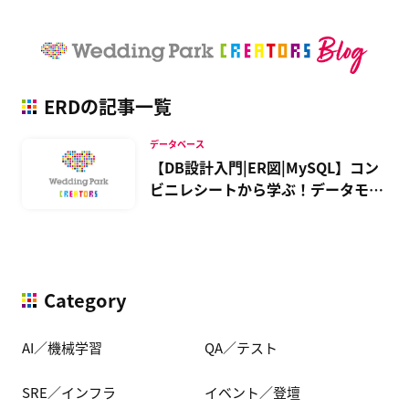
ERDの記事一覧
データベース
【DB設計入門|ER図|MySQL】コン
ビニレシートから学ぶ！データモデ
リング手法
Category
AI／機械学習
QA／テスト
SRE／インフラ
イベント／登壇