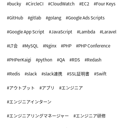
bucky
CircleCI
CloudWatch
EC2
Four Keys
GitHub
gitlab
golang
Google Ads Scripts
Google App Script
JavaScript
Lambda
Laravel
LT会
MySQL
Nginx
PHP
PHP Conference
PHPerKaigi
python
QA
RDS
Redash
Redis
slack
slack連携
SSL証明書
Swift
アウトプット
アプリ
エンジニア
エンジニアインターン
エンジニアリングマネージャー
エンジニア研修