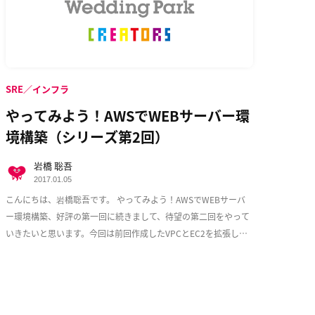
SRE／インフラ
やってみよう！AWSでWEBサーバー環
境構築（シリーズ第2回）
岩橋 聡吾
2017.01.05
こんにちは、岩橋聡吾です。 やってみよう！AWSでWEBサーバ
ー環境構築、好評の第一回に続きまして、待望の第二回をやって
いきたいと思います。今回は前回作成したVPCとEC2を拡張し、
少しづつ耐障害性を意識した実用的な構成 […]