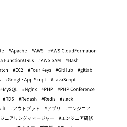
le
Apache
AWS
AWS CloudFormation
a FunctionURLs
AWS SAM
Bash
atch
EC2
Four Keys
GitHub
gitlab
s
Google App Script
JavaScript
MySQL
Nginx
PHP
PHP Conference
RDS
Redash
Redis
slack
ift
アウトプット
アプリ
エンジニア
ジニアリングマネージャー
エンジニア研修