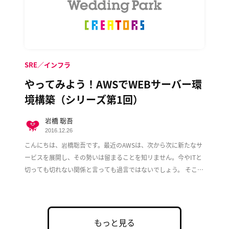
SRE／インフラ
やってみよう！AWSでWEBサーバー環
境構築（シリーズ第1回）
岩橋 聡吾
2016.12.26
こんにちは、岩橋聡吾です。最近のAWSは、次から次に新たなサ
ービスを展開し、その勢いは留まることを知リません。今やITと
切っても切れない関係と言っても過言ではないでしょう。 そこで
この度、複数回に渡ってAWS上でのWeb […]
もっと見る