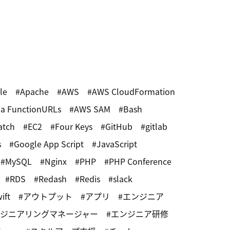
le
Apache
AWS
AWS CloudFormation
a FunctionURLs
AWS SAM
Bash
atch
EC2
Four Keys
GitHub
gitlab
s
Google App Script
JavaScript
MySQL
Nginx
PHP
PHP Conference
RDS
Redash
Redis
slack
ift
アウトプット
アプリ
エンジニア
ジニアリングマネージャー
エンジニア研修