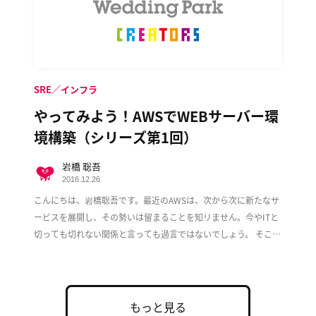
SRE／インフラ
やってみよう！AWSでWEBサーバー環
境構築（シリーズ第1回）
岩橋 聡吾
2016.12.26
こんにちは、岩橋聡吾です。最近のAWSは、次から次に新たなサ
ービスを展開し、その勢いは留まることを知リません。今やITと
切っても切れない関係と言っても過言ではないでしょう。 そこで
この度、複数回に渡ってAWS上でのWeb […]
もっと見る