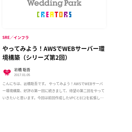
SRE／インフラ
やってみよう！AWSでWEBサーバー環
境構築（シリーズ第2回）
岩橋 聡吾
2017.01.05
こんにちは、岩橋聡吾です。 やってみよう！AWSでWEBサーバ
ー環境構築、好評の第一回に続きまして、待望の第二回をやって
いきたいと思います。今回は前回作成したVPCとEC2を拡張し、
少しづつ耐障害性を意識した実用的な構成 […]