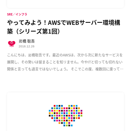
SRE／インフラ
やってみよう！AWSでWEBサーバー環境構
築（シリーズ第1回）
岩橋 聡吾
2016.12.26
こんにちは、岩橋聡吾です。最近のAWSは、次から次に新たなサービスを
展開し、その勢いは留まることを知リません。今やITと切っても切れない
関係と言っても過言ではないでしょう。 そこでこの度、複数回に渡って
AWS上でのWeb […]