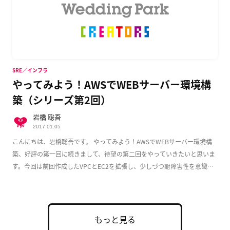
SRE／インフラ
やってみよう！AWSでWEBサーバー環境構
築（シリーズ第2回）
岩橋 聡吾
2017.01.05
こんにちは、岩橋聡吾です。 やってみよう！AWSでWEBサーバー環境構
築、好評の第一回に続きまして、待望の第二回をやっていきたいと思いま
す。今回は前回作成したVPCとEC2を拡張し、少しづつ耐障害性を意識し
た実用的な構成 […]
もっと見る