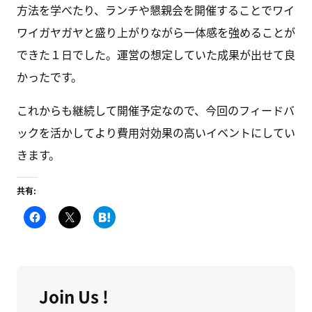
方法を学べたり、ランチや懇親会を開催することでワイ
ワイガヤガヤと盛り上がりながら一体感を強めることが
できた１日でした。運営の想定していた成果が出せて良
かったです。
これからも継続して開催予定なので、今回のフィードバ
ックを活かしてより費用対効果の高いイベントにしてい
きます。
共有:
F
ク
こ
a
リ
の
c
ッ
エ
e
ク
ン
b
し
ト
o
て
リ
o
X
ー
k
で
を
で
共
は
Join Us !
共
有
て
有
(
な