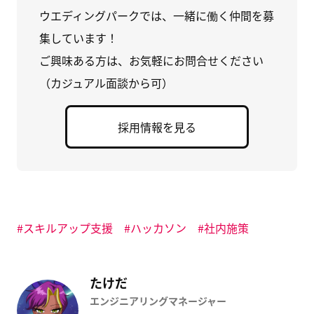
す
新
ブ
る
し
ッ
ウエディングパークでは、一緒に働く仲間を募
に
い
ク
は
ウ
マ
集しています！
ク
ィ
ー
リ
ン
ク
ッ
ド
に
ご興味ある方は、お気軽にお問合せください
ク
ウ
追
し
で
加
（カジュアル面談から可）
て
開
(
く
き
新
だ
ま
し
さ
す
い
い
)
ウ
採用情報を見る
(
ィ
新
ン
し
ド
い
ウ
ウ
で
ィ
開
ン
き
ド
ま
ウ
す
で
)
開
スキルアップ支援
ハッカソン
社内施策
き
ま
す
)
たけだ
エンジニアリングマネージャー