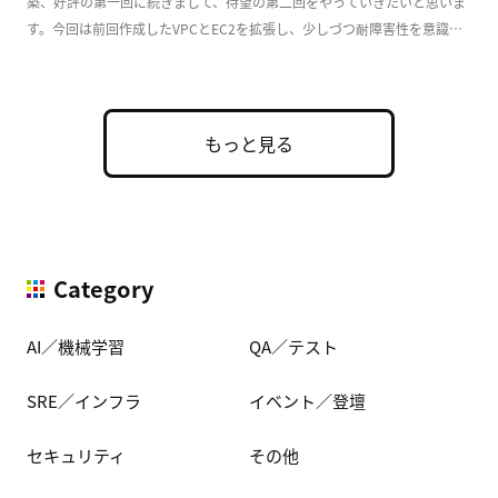
築、好評の第一回に続きまして、待望の第二回をやっていきたいと思いま
す。今回は前回作成したVPCとEC2を拡張し、少しづつ耐障害性を意識し
た実用的な構成 […]
もっと見る
Category
AI／機械学習
QA／テスト
SRE／インフラ
イベント／登壇
セキュリティ
その他