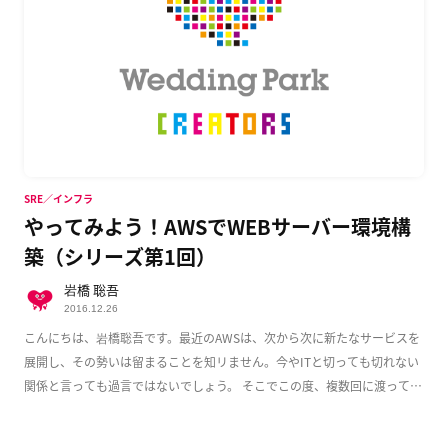
SRE／インフラ
やってみよう！AWSでWEBサーバー環境構
築（シリーズ第1回）
岩橋 聡吾
2016.12.26
こんにちは、岩橋聡吾です。最近のAWSは、次から次に新たなサービスを
展開し、その勢いは留まることを知リません。今やITと切っても切れない
関係と言っても過言ではないでしょう。 そこでこの度、複数回に渡って
AWS上でのWeb […]