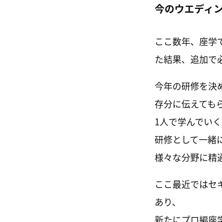
今のウエディ
ここ数年、座学
た結果、追加で
今年の研修を決
存分に伝えても
1人で学んでい
研修として一緒
様々な分野に精
ここ最近ではセ
あり、
新たにプロ編座