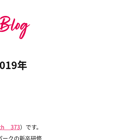
19年
th__373
）です。
パークの新卒研修