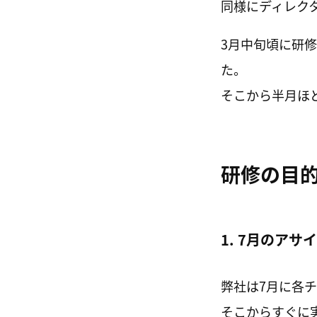
同様にディレク
3月中旬頃に研
た。
そこから半月ほ
研修の目
1. 7月のア
弊社は7月に各
そこからすぐに