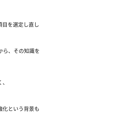
項目を選定し直し
から、その知識を
く、
強化という背景も