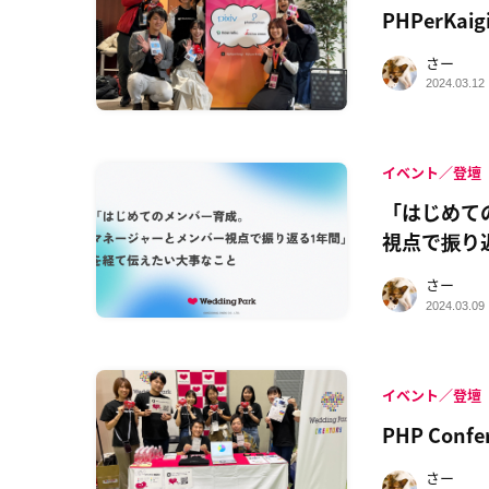
PHPerKa
さー
2024.03.12
イベント／登壇
「はじめて
視点で振り
さー
2024.03.09
イベント／登壇
PHP Conf
さー