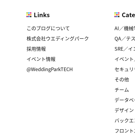
Links
Cat
このブログについて
AI／機械
株式会社ウエディングパーク
QA／テ
採用情報
SRE／
イベント情報
イベント
@WeddingParkTECH
セキュリ
その他
チーム
データベ
デザイン
バックエ
フロント