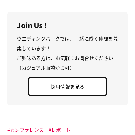
e
ク
ン
b
し
ト
o
て
リ
o
X
ー
k
で
を
で
共
は
Join Us !
共
有
て
有
(
な
す
新
ブ
る
し
ッ
ウエディングパークでは、一緒に働く仲間を募
に
い
ク
は
ウ
マ
集しています！
ク
ィ
ー
リ
ン
ク
ッ
ド
に
ご興味ある方は、お気軽にお問合せください
ク
ウ
追
し
で
加
（カジュアル面談から可）
て
開
(
く
き
新
だ
ま
し
さ
す
い
い
)
ウ
採用情報を見る
(
ィ
新
ン
し
ド
い
ウ
ウ
で
ィ
開
ン
き
ド
ま
ウ
す
で
)
開
カンファレンス
レポート
き
ま