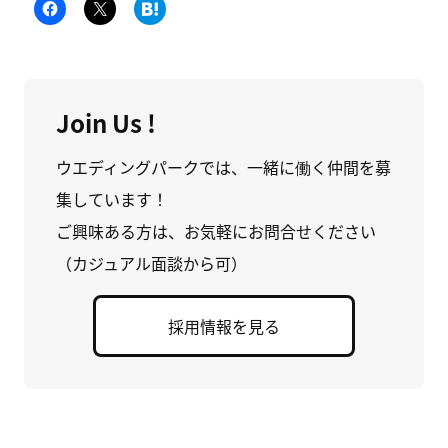
F
ク
こ
a
リ
の
c
ッ
エ
e
ク
ン
b
し
ト
o
て
リ
o
X
ー
k
で
を
で
共
は
Join Us !
共
有
て
有
(
な
す
新
ブ
る
し
ッ
ウエディングパークでは、一緒に働く仲間を募
に
い
ク
は
ウ
マ
集しています！
ク
ィ
ー
リ
ン
ク
ッ
ド
に
ご興味ある方は、お気軽にお問合せください
ク
ウ
追
し
で
加
（カジュアル面談から可）
て
開
(
く
き
新
だ
ま
し
さ
す
い
い
)
ウ
採用情報を見る
(
ィ
新
ン
し
ド
い
ウ
ウ
で
ィ
開
ン
き
ド
ま
ウ
す
で
)