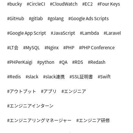
bucky
CircleCI
CloudWatch
EC2
Four Keys
GitHub
gitlab
golang
Google Ads Scripts
Google App Script
JavaScript
Lambda
Laravel
LT会
MySQL
Nginx
PHP
PHP Conference
PHPerKaigi
python
QA
RDS
Redash
Redis
slack
slack連携
SSL証明書
Swift
アウトプット
アプリ
エンジニア
エンジニアインターン
エンジニアリングマネージャー
エンジニア研修