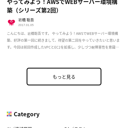
やってみよう！AWSでWEBサーバー環境構
築（シリーズ第2回）
岩橋 聡吾
2017.01.05
こんにちは、岩橋聡吾です。 やってみよう！AWSでWEBサーバー環境構
築、好評の第一回に続きまして、待望の第二回をやっていきたいと思いま
す。今回は前回作成したVPCとEC2を拡張し、少しづつ耐障害性を意識し
た実用的な構成 […]
もっと見る
Category