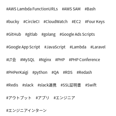
AWS Lambda FunctionURLs
AWS SAM
Bash
bucky
CircleCI
CloudWatch
EC2
Four Keys
GitHub
gitlab
golang
Google Ads Scripts
Google App Script
JavaScript
Lambda
Laravel
LT会
MySQL
Nginx
PHP
PHP Conference
PHPerKaigi
python
QA
RDS
Redash
Redis
slack
slack連携
SSL証明書
Swift
アウトプット
アプリ
エンジニア
エンジニアインターン