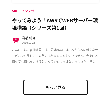
SRE／インフラ
やってみよう！AWSでWEBサーバー環
境構築（シリーズ第1回）
岩橋 聡吾
2016.12.26
こんにちは、岩橋聡吾です。最近のAWSは、次から次に新たなサ
ービスを展開し、その勢いは留まることを知リません。今やITと
切っても切れない関係と言っても過言ではないでしょう。 そこで
この度、複数回に渡ってAWS上でのWeb […]
もっと見る