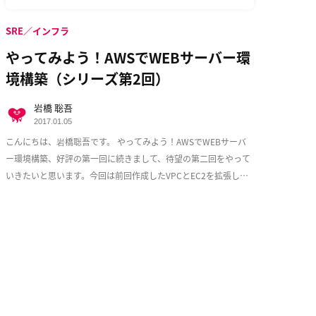
SRE／インフラ
やってみよう！AWSでWEBサーバー環
境構築（シリーズ第2回）
岩橋 聡吾
2017.01.05
こんにちは、岩橋聡吾です。 やってみよう！AWSでWEBサーバ
ー環境構築、好評の第一回に続きまして、待望の第二回をやって
いきたいと思います。今回は前回作成したVPCとEC2を拡張し、
少しづつ耐障害性を意識した実用的な構成 […]